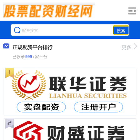
搜索
正规配资平台排行
更多
已收录
999
+家平台