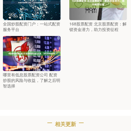
全国炒股配资门户：一站式配资
168股票配资 北京股票配资：解
服务平台
锁资金潜力，助力投资征程
哪里有低息股票配资公司 配资
炒股的风险与收益，了解之后明
智选择
相关更新