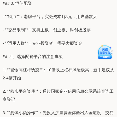
### 3. 恒信配资
- **特点**：老牌平台，实缴资本1亿元，用户基数大
- **交易限制**：支持主板、创业板、科创板股票
- **适用人群**：专业投资者，需要大额资金
## 四、选择配资平台的注意事项
1. **警惕高杠杆诱惑**：10倍以上杠杆风险极高，新手建议从
2-4倍开始
2. **核实平台资质**：通过国家企业信用信息公示系统查询工
商登记
3. **测试小额操作**：先投入少量资金体验出入金速度、交易