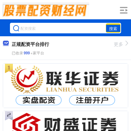
搜索
正规配资平台排行
更多
已收录
999
+家平台