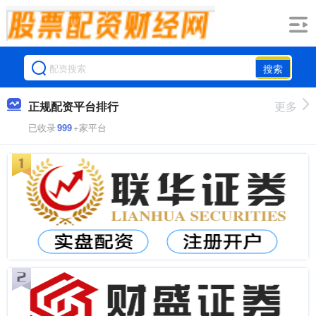
搜索
正规配资平台排行
更多
已收录
999
+家平台