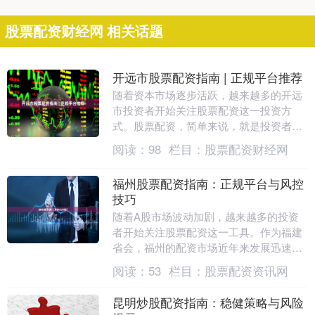
股票配资财经网 相关话题
开远市股票配资指南 | 正规平台推荐
随着资本市场逐步活跃，越来越多的开远
市投资者开始关注股票配资这一投资方
式。股票配资，简单来说，就是投资者在
自有资金基础上，通过配资平台获得额外
阅读：
98
栏目：
股票配资财经网
资金济宁股票配资开....
福州股票配资指南：正规平台与风控
技巧
随着A股市场波动加剧，越来越多的投资
者开始关注股票配资这一工具。作为福建
省会，福州的配资市场近年来发展迅速股
票实盘配资，但其中也混杂着不少非正规
阅读：
53
栏目：
股票配资资讯网
平台。本文将为您....
昆明炒股配资指南：稳健策略与风险