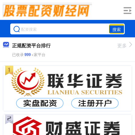
搜索
正规配资平台排行
更多
已收录
999
+家平台