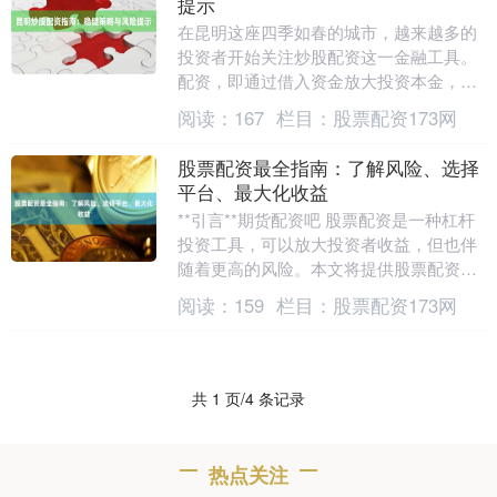
提示
在昆明这座四季如春的城市，越来越多的
投资者开始关注炒股配资这一金融工具。
配资，即通过借入资金放大投资本金，从
而提升潜在收益。然而，高收益往往伴随
阅读：
167
栏目：
股票配资173网
高风险。本文将为....
股票配资最全指南：了解风险、选择
平台、最大化收益
**引言**期货配资吧 股票配资是一种杠杆
投资工具，可以放大投资者收益，但也伴
随着更高的风险。本文将提供股票配资最
全指南，帮助投资者了解风险、选择平台
阅读：
159
栏目：
股票配资173网
和最大化收....
共 1 页/4 条记录
热点关注